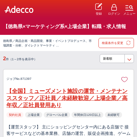
登録
ログイン
メニュー
【徳島県×マーケティング系×上場企業】転職・求人情報
徳島県／商品企画・商品開発、事業・イベントプロデュース、市
検索条件を変更
場調査・分析、ダイレクトマーケティ …
2
件（1～2件を表示中）
ジョブNo.871397
【全国】ミューズメント施設の運営・メンテナン
ススタッフ／正社員／未経験歓迎／上場企業／高
年収／正社員登用あり
契約社員
上場企業
グローバル企業
年間休日120日以上
未経験可
【運営スタッフ】 主にショッピングセンター内にある店舗で 接
客サービスなどの基本業務、店舗の運営、販促企画推進、ゲーム