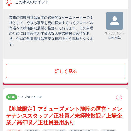
この求人のポイント
業務の特徴当社は日本の代表的なゲームメーカーの１
社として、今後も事業を更に拡大するべくグローバル
市場への積極的な展開を推進しております。その実現
のためには国籍問わず優秀な人材の確保は必須であ
コンサルタント
山﨑 俊汰
り、今回の募集職種は重要な役割を担う職種となりま
す。
詳しく見る
NEW
ジョブNo.871398
【地域限定】アミューズメント施設の運営・メン
テナンススタッフ／正社員／未経験歓迎／上場企
業／高年収／正社員登用あり