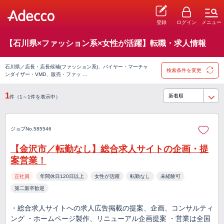
登録
ログイン
メニュー
【石川県×ファッション系×女性が活躍】転職・求人情報
石川県／店長・店長候補(ファッション系)、バイヤー・マーチャ
検索条件を変更
ンダイザー・VMD、販売・ファッ …
1
件（1～1件を表示中）
ジョブNo.585546
【金沢市／転勤なし】総合求人サイトの企画・提
案営業！
正社員
年間休日120日以上
女性が活躍
転勤なし
未経験可
第二新卒歓迎
・総合求人サイトへの求人広告掲載の提案、企画、コンサルティ
ング ・ホームページ製作、リニューアル企画提案 ・営業は全国