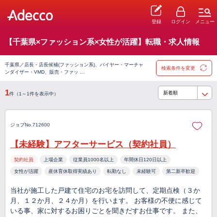
登録
ログイン
メニュー
【千葉県×ファッション系×女性が活躍】転職・求人情報
千葉県／店長・店長候補(ファッション系)、バイヤー・マーチャ
検索条件を変更
ンダイザー・VMD、販売・ファッ …
1
件（1～1件を表示中）
ジョブNo.712600
【未経験】アフターサービス（契約社員）
契約社員
上場企業
従業員1000名以上
年間休日120日以上
女性が活躍
産休育休取得実績あり
転勤なし
未経験可
第二新卒歓迎
当社が施工した戸建て住宅のお宅を訪問して、定期点検（３か
月、１２か月、２４か月）を行います。 お客様の不便に感じて
いる事、家に対するお困りごとを聞きだすお仕事です。 また、