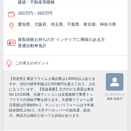
建築・不動産系職種
350万円～350万円
愛知県、大阪府、埼玉県、千葉県、東京都、神奈川県
接客経験お持ちの方 インテリアに興味のある方
普通自動車免許
この求人のポイント
【安定性】東証プライム上場企業は1,800社以上ありま
すが、当社の経常利益は2,000億円を超えており、上位
に入っています。 【収益基盤】主力のビル賃貸は東京
No.1の230棟。分譲マンションは全国規模で業界トッ
コンサルタント
福本 絵美子
プクラスの供給戸数を誇ります。大規模リフォーム受
注実績は圧倒的No.1、マンションリフォームは９年連
続全国売上No.1。大手デベロッパーの知名度、総合
力、商品力は他社と比べても自信があります。