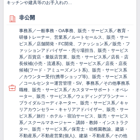
キッチンや建具等のお手入れの…
非公開
事務系／一般事務・OA事務、販売・サービス系／教育・
研修トレーナー、営業系／ルートセールス、販売・サー
ビス系／店舗開発・FC開発、ファッション系／販売・フ
ァッションアドバイザー・売り場担当、販売・サービス
系／百貨店・量販店営業、販売・サービス系／店長・店
長候補(小売・流通系)、販売・サービス系／店長・店長
候補(フード・アミューズメント系)、販売・サービス系
／カウンター受付(携帯ショップ等)、販売・サービス系
／コールセンター運営管理・SV、事務系／その他事務系
職種、販売・サービス系／カスタマーサポート・オペレ
ーター、販売・サービス系／ウェディングプランナー・
ブライダルコーディネーター、販売・サービス系／キャ
リアカウンセラー・キャリアアドバイザー、販売・サー
ビス系／旅行・ホテル・宿泊サービス、販売・サービス
系／スクールマネージャー・講師・教師・インストラク
ター、販売・サービス系／保育士・幼稚園教諭、建築・
不動産系／不動産営業(個人)、建築・不動産系／その他