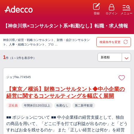
登録
ログイン
メニュー
【神奈川県×コンサルタント系×転勤なし】転職・求人情報
神奈川県／経営・戦略コンサルタント、財務・会計コンサルタン
検索条件を変更
ト、人事・組織コンサルタント、プロ …
1
件（1～1件を表示中）
ジョブNo.774545
【東京／横浜】財務コンサルタント◆中小企業の
経営に関するコンサルティングを幅広く展開
正社員
年間休日120日以上
転勤なし
第二新卒歓迎
■■ ポジションについて ■■ 中小企業様の経営支援として、独自
の商品を用いて、「どこに手を打てば利益が出るのか」と「どう
すればお金を残せるのか」 また「正しい経営とは何か」を経営