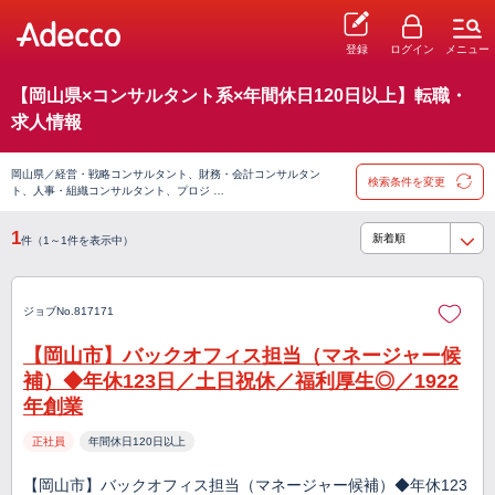
登録
ログイン
メニュー
【岡山県×コンサルタント系×年間休日120日以上】転職・
求人情報
岡山県／経営・戦略コンサルタント、財務・会計コンサルタン
検索条件を変更
ト、人事・組織コンサルタント、プロジ …
1
件（1～1件を表示中）
ジョブNo.817171
【岡山市】バックオフィス担当（マネージャー候
補）◆年休123日／土日祝休／福利厚生◎／1922
年創業
正社員
年間休日120日以上
【岡山市】バックオフィス担当（マネージャー候補）◆年休123