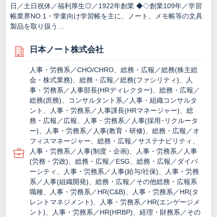
日／土日祝休／福利厚生◎／1922年創業 ◆◇創業109年／学習
帳業界NO.1・学童向け学習帳を主に、ノート、メモ帳等の文具
製品を取り扱う…
日本ノート株式会社
人事・労務系／CHO/CHRO、総務・広報／総務(株主総
会・株式業務)、総務・広報／総務(ファシリティ)、人
事・労務系／人事部長(HRディレクター)、総務・広報／
総務(庶務)、コンサルタント系／人事・組織コンサルタ
ント、人事・労務系／人事課長(HRマネージャー)、総
務・広報／広報、人事・労務系／人事(採用･リクルータ
ー)、人事・労務系／人事(教育・研修)、総務・広報／オ
フィスマネージャー、総務・広報／サステナビリティ、
人事・労務系／人事(制度・企画)、人事・労務系／人事
(労務・労政)、総務・広報／ESG、総務・広報／ダイバ
ーシティ、人事・労務系／人事(給与/社保)、人事・労務
系／人事(組織開発)、総務・広報／その他総務・広報系
職種、人事・労務系／HR(C&B)、人事・労務系／HR(タ
レントマネジメント)、人事・労務系／HR(エンゲージメ
ント)、人事・労務系／HR(HRBP)、経理・財務系／その