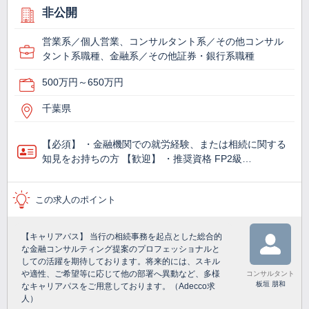
非公開
営業系／個人営業、コンサルタント系／その他コンサル
タント系職種、金融系／その他証券・銀行系職種
500万円～650万円
千葉県
【必須】 ・金融機関での就労経験、または相続に関する
知見をお持ちの方 【歓迎】 ・推奨資格 FP2級…
この求人のポイント
【キャリアパス】 当行の相続事務を起点とした総合的
な金融コンサルティング提案のプロフェッショナルと
しての活躍を期待しております。将来的には、スキル
や適性、ご希望等に応じて他の部署へ異動など、多様
コンサルタント
板垣 朋和
なキャリアパスをご用意しております。（Adecco求
人）