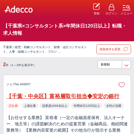
登録
ログイン
メニュー
【千葉県×コンサルタント系×年間休日120日以上】転職・
求人情報
千葉県／経営・戦略コンサルタント、財務・会計コンサルタン
検索条件を変更
ト、人事・組織コンサルタント、プロジ …
2
件（1～2件を表示中）
ジョブNo.848857
【千葉・中央区】富裕層取引担当◆安定の銀行
正社員
上場企業
従業員1000名以上
年間休日120日以上
女性が活躍
【お任せする業務】 富裕者（一定の金融資産保有、法人オーナ
ー、地主等）の課題解決のための提案営業（金融商品、相続関連
業務等） 【業務内容変更の範囲】その他当行が指示する業務