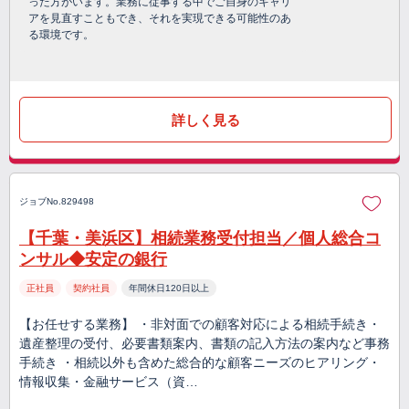
った方がいます。業務に従事する中でご自身のキャリ
アを見直すこともでき、それを実現できる可能性のあ
る環境です。
詳しく見る
ジョブNo.829498
【千葉・美浜区】相続業務受付担当／個人総合コ
ンサル◆安定の銀行
正社員
契約社員
年間休日120日以上
【お任せする業務】 ・非対面での顧客対応による相続手続き・
遺産整理の受付、必要書類案内、書類の記入方法の案内など事務
手続き ・相続以外も含めた総合的な顧客ニーズのヒアリング・
情報収集・金融サービス（資…