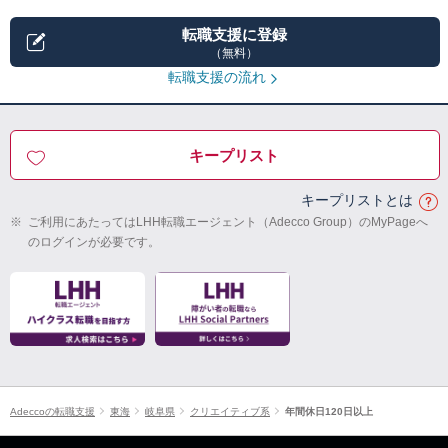
転職支援に登録
（無料）
転職支援の流れ
キープリスト
キープリストとは
※
ご利用にあたってはLHH転職エージェント（Adecco Group）のMyPageへ
のログインが必要です。
Adeccoの転職支援
東海
岐阜県
クリエイティブ系
年間休日120日以上