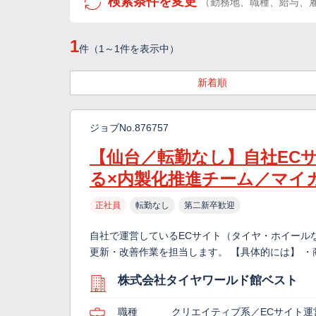
検索条件を変更
（勤務地、職種、給与、
1
件（1～1件を表示中）
新着順
ジョブNo.876757
【仙台／転勤なし】自社EC
る×内製化推進チーム／マイ
正社員
転勤なし
第二新卒歓迎
自社で運営しているECサイト（タイヤ・ホイール
更新・改善作業を担当します。 【具体的には】 ・
株式会社タイヤワールド館ベスト
職種
クリエイティブ系／ECサイト運