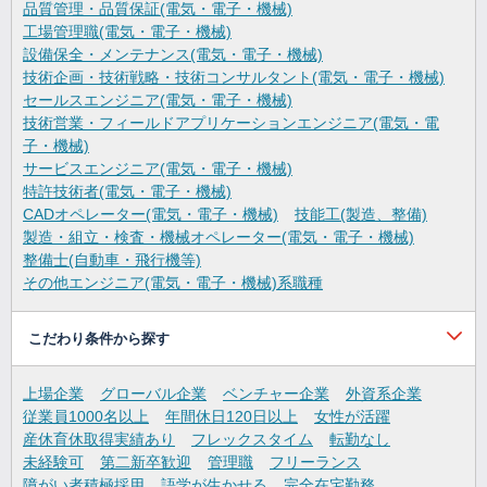
品質管理・品質保証(電気・電子・機械)
工場管理職(電気・電子・機械)
設備保全・メンテナンス(電気・電子・機械)
技術企画・技術戦略・技術コンサルタント(電気・電子・機械)
セールスエンジニア(電気・電子・機械)
技術営業・フィールドアプリケーションエンジニア(電気・電
子・機械)
サービスエンジニア(電気・電子・機械)
特許技術者(電気・電子・機械)
CADオペレーター(電気・電子・機械)
技能工(製造、整備)
製造・組立・検査・機械オペレーター(電気・電子・機械)
整備士(自動車・飛行機等)
その他エンジニア(電気・電子・機械)系職種
こだわり条件から探す
上場企業
グローバル企業
ベンチャー企業
外資系企業
従業員1000名以上
年間休日120日以上
女性が活躍
産休育休取得実績あり
フレックスタイム
転勤なし
未経験可
第二新卒歓迎
管理職
フリーランス
障がい者積極採用
語学が生かせる
完全在宅勤務