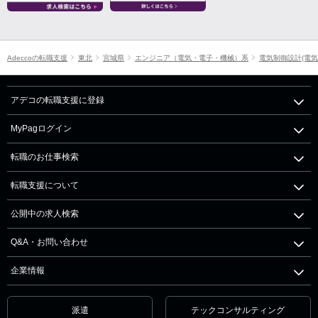
Adeccoの転職支援
東北
宮城県
エンジニア（電気・電子・機械）系
電気制御設計(電気
アデコの転職支援に登録
MyPagログイン
転職のお仕事検索
転職支援について
公開中の求人検索
Q&A・お問い合わせ
企業情報
派遣
テックコンサルティング