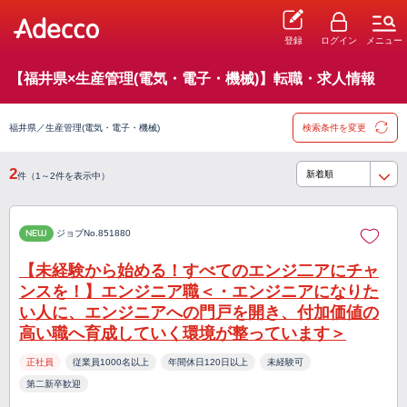
登録
ログイン
メニュー
【福井県×生産管理(電気・電子・機械)】転職・求人情報
福井県／生産管理(電気・電子・機械)
検索条件を変更
2
件（1～2件を表示中）
NEW
ジョブNo.851880
【未経験から始める！すべてのエンジ二アにチャ
ンスを！】エンジニア職＜・エンジニアになりた
い人に、エンジニアへの門戸を開き、付加価値の
高い職へ育成していく環境が整っています＞
正社員
従業員1000名以上
年間休日120日以上
未経験可
第二新卒歓迎