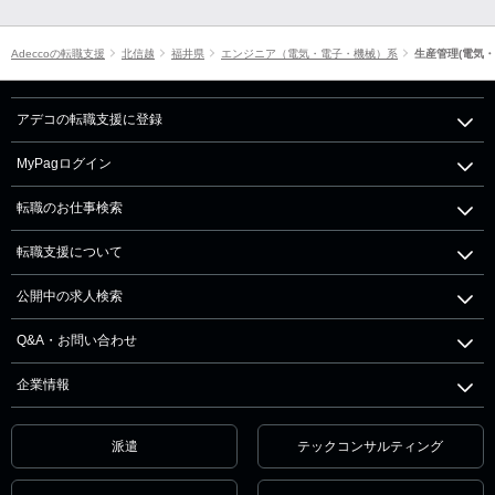
Adeccoの転職支援
北信越
福井県
エンジニア（電気・電子・機械）系
生産管理(電気・
アデコの転職支援に登録
MyPagログイン
転職のお仕事検索
転職支援について
公開中の求人検索
Q&A・お問い合わせ
企業情報
派遣
テックコンサルティング