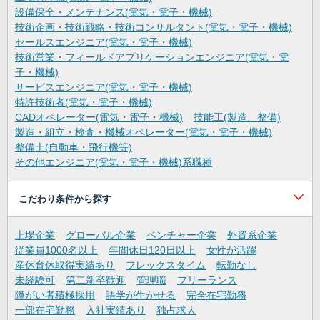
設備保全・メンテナンス(電気・電子・機械)
技術企画・技術戦略・技術コンサルタント(電気・電子・機械)
セールスエンジニア(電気・電子・機械)
技術営業・フィールドアプリケーションエンジニア(電気・電
子・機械)
サービスエンジニア(電気・電子・機械)
特許技術者(電気・電子・機械)
CADオペレーター(電気・電子・機械)
技能工(製造、整備)
製造・組立・検査・機械オペレーター(電気・電子・機械)
整備士(自動車・飛行機等)
その他エンジニア(電気・電子・機械)系職種
こだわり条件から探す
上場企業
グローバル企業
ベンチャー企業
外資系企業
従業員1000名以上
年間休日120日以上
女性が活躍
産休育休取得実績あり
フレックスタイム
転勤なし
未経験可
第二新卒歓迎
管理職
フリーランス
障がい者積極採用
語学が生かせる
完全在宅勤務
一部在宅勤務
入社実績あり
独占求人