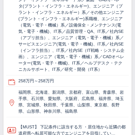
タ(プラント・インフラ・エネルギー)、エンジニア（プ
ラント・インフラ・エネルギー）系／その他エンジニア
(ブラント・インフラ・エネルギー)系職種、エンジニア
（電気・電子・機械）系／設備保全・メンテナンス(電
気・電子・機械)、IT系／品質管理・QA、IT系／社内SE
（アプリ担当）、エンジニア（電気・電子・機械）系／
サービスエンジニア(電気・電子・機械)、IT系／社内SE
（インフラ担当）、IT系／社内SE（IT戦略・システム企
画）、エンジニア（電気・電子・機械）系／CADオペレ
ーター(電気・電子・機械)、IT系／ヘルプデスク・テク
ニカルサポート、IT系／研究・開発（IT系）
258万円～258万円
福岡県、北海道、新潟県、京都府、富山県、青森県、岩
手県、石川県、愛知県、大阪府、広島県、福井県、埼玉
県、宮城県、秋田県、千葉県、山梨県、東京都、長野
県、山形県、神奈川県、福島県
【MUST】 下記条件に該当する方 ・居住地から近隣の都
道府県へ転居可能な方でエンジニアを目指してい…