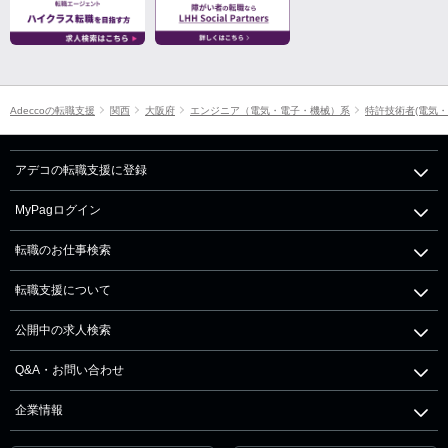
Adeccoの転職支援
関西
大阪府
エンジニア（電気・電子・機械）系
特許技術者(電気・
アデコの転職支援に登録
MyPagログイン
転職のお仕事検索
転職支援について
公開中の求人検索
Q&A・お問い合わせ
企業情報