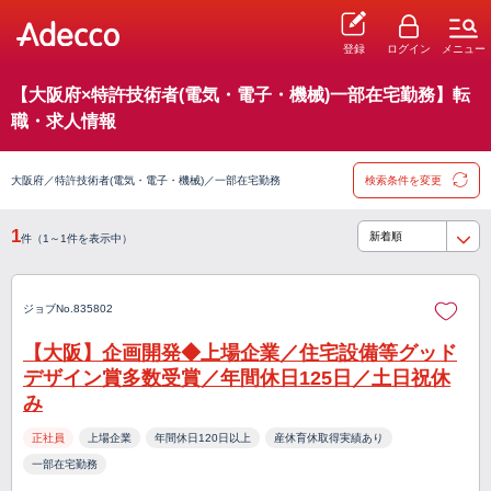
登録
ログイン
メニュー
【大阪府×特許技術者(電気・電子・機械)一部在宅勤務】転
職・求人情報
大阪府／特許技術者(電気・電子・機械)／一部在宅勤務
検索条件を変更
1
件（1～1件を表示中）
ジョブNo.835802
【大阪】企画開発◆上場企業／住宅設備等グッド
デザイン賞多数受賞／年間休日125日／土日祝休
み
正社員
上場企業
年間休日120日以上
産休育休取得実績あり
一部在宅勤務