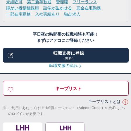
未経験可
第二新卒歓迎
管理職
フリーランス
障がい者積極採用
語学が生かせる
完全在宅勤務
一部在宅勤務
入社実績あり
独占求人
平日夜の時間帯の転職相談も可能！
まずはアデコにご登録ください
転職支援に登録
（無料）
転職支援の流れ
キープリスト
キープリストとは
※
ご利用にあたってはLHH転職エージェント（Adecco Group）のMyPageへ
のログインが必要です。