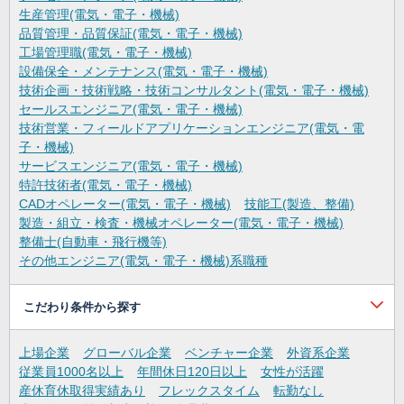
生産管理(電気・電子・機械)
品質管理・品質保証(電気・電子・機械)
工場管理職(電気・電子・機械)
設備保全・メンテナンス(電気・電子・機械)
技術企画・技術戦略・技術コンサルタント(電気・電子・機械)
セールスエンジニア(電気・電子・機械)
技術営業・フィールドアプリケーションエンジニア(電気・電
子・機械)
サービスエンジニア(電気・電子・機械)
特許技術者(電気・電子・機械)
CADオペレーター(電気・電子・機械)
技能工(製造、整備)
製造・組立・検査・機械オペレーター(電気・電子・機械)
整備士(自動車・飛行機等)
その他エンジニア(電気・電子・機械)系職種
こだわり条件から探す
上場企業
グローバル企業
ベンチャー企業
外資系企業
従業員1000名以上
年間休日120日以上
女性が活躍
産休育休取得実績あり
フレックスタイム
転勤なし