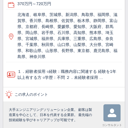
370万円～720万円
北海道、岐阜県、茨城県、新潟県、鳥取県、福岡県、滋
賀県、香川県、島根県、佐賀県、栃木県、静岡県、富山
県、京都府、長崎県、愛媛県、愛知県、大阪府、群馬
県、岡山県、岩手県、石川県、高知県、熊本県、埼玉
県、宮城県、福井県、兵庫県、三重県、広島県、奈良
県、千葉県、秋田県、山口県、山梨県、大分県、宮崎
県、和歌山県、山形県、長野県、東京都、鹿児島県、福
島県、神奈川県
１．経験者採用 ○経験：職務内容に関連する 経験を1年
以上有する方 ○学歴：不問 ２．未経験者採用 …
この求人のポイント
大手エンジニアリングソリューション企業。 顧客は製
造業を中心として、日本を代表する企業群。 最先端の
技術経験を学びキャリアアップが可能です。
コンサルタント