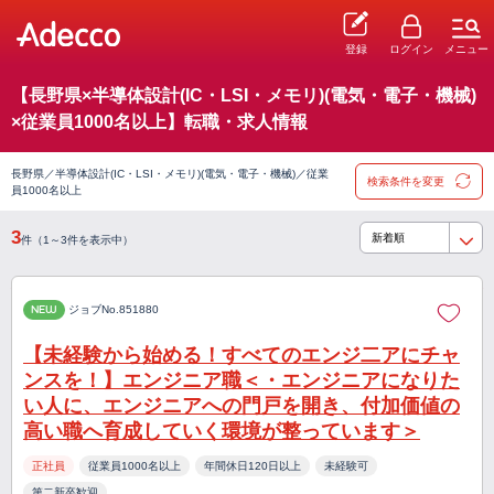
登録
ログイン
メニュー
【長野県×半導体設計(IC・LSI・メモリ)(電気・電子・機械)
×従業員1000名以上】転職・求人情報
長野県／半導体設計(IC・LSI・メモリ)(電気・電子・機械)／従業
検索条件を変更
員1000名以上
3
件（1～3件を表示中）
NEW
ジョブNo.851880
【未経験から始める！すべてのエンジ二アにチャ
ンスを！】エンジニア職＜・エンジニアになりた
い人に、エンジニアへの門戸を開き、付加価値の
高い職へ育成していく環境が整っています＞
正社員
従業員1000名以上
年間休日120日以上
未経験可
第二新卒歓迎