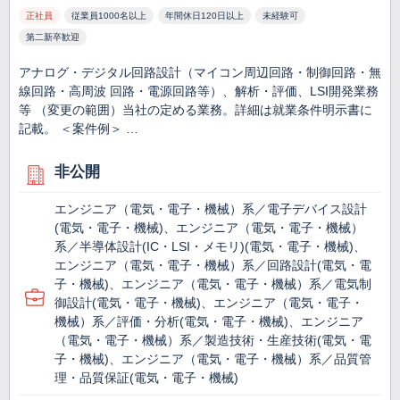
正社員
従業員1000名以上
年間休日120日以上
未経験可
第二新卒歓迎
アナログ・デジタル回路設計（マイコン周辺回路・制御回路・無
線回路・高周波 回路・電源回路等）、解析・評価、LSI開発業務
等 （変更の範囲）当社の定める業務。詳細は就業条件明示書に
記載。 ＜案件例＞ …
非公開
エンジニア（電気・電子・機械）系／電子デバイス設計
(電気・電子・機械)、エンジニア（電気・電子・機械）
系／半導体設計(IC・LSI・メモリ)(電気・電子・機械)、
エンジニア（電気・電子・機械）系／回路設計(電気・電
子・機械)、エンジニア（電気・電子・機械）系／電気制
御設計(電気・電子・機械)、エンジニア（電気・電子・
機械）系／評価・分析(電気・電子・機械)、エンジニア
（電気・電子・機械）系／製造技術・生産技術(電気・電
子・機械)、エンジニア（電気・電子・機械）系／品質管
理・品質保証(電気・電子・機械)