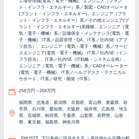
工場管理職(電気・電子・機械)、エンジニア（プラン
ト・インフラ・エネルギー）系／製図・CADオペレータ
(プラント・インフラ・エネルギー)、エンジニア（プラ
ント・インフラ・エネルギー）系／その他エンジニア(ブ
ラント・インフラ・エネルギー)系職種、エンジニア（電
気・電子・機械）系／設備保全・メンテナンス(電気・電
子・機械)、IT系／品質管理・QA、IT系／社内SE（アプ
リ担当）、エンジニア（電気・電子・機械）系／サービ
スエンジニア(電気・電子・機械)、IT系／社内SE（イン
フラ担当）、IT系／社内SE（IT戦略・システム企画）、
エンジニア（電気・電子・機械）系／CADオペレーター
(電気・電子・機械)、IT系／ヘルプデスク・テクニカル
サポート、IT系／研究・開発（IT系）
258万円～258万円
福岡県、北海道、新潟県、京都府、富山県、青森県、岩
手県、石川県、愛知県、大阪府、福井県、広島県、埼玉
県、宮城県、秋田県、千葉県、山梨県、長野県、山形
県、東京都、福島県、神奈川県
【MUST】 下記条件に該当する方 ・居住地から近隣の都