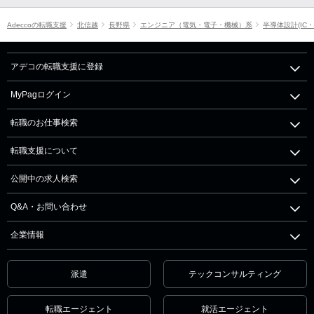
Adeccoの転職支援
北信越
長野県
エンジニア（電気・電子・機械）系
半導体設計(IC・
アデコの転職支援に登録
MyPagログイン
転職のお仕事検索
転職支援について
公開中の求人検索
Q&A・お問い合わせ
企業情報
派遣
テックコンサルティング
転職エージェント
就活エージェント