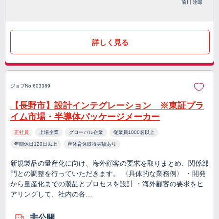
前川 達郎
詳しく見る
ジョブNo.603389
【長野市】設計インテグレーション ※東証プラ
イム市場・半導体パッケージメーカー
正社員
上場企業
グローバル企業
従業員1000名以上
年間休日120日以上
産休育休取得実績あり
新規製品の量産化に向け、海外顧客の要求を取りまとめ、関係部
門との調整を行っていただきます。 〈具体的な業務例〉 ・開発
から量産化までの製品とプロセスを設計 ・海外顧客の要求をヒ
アリングして、社内の各…
非公開