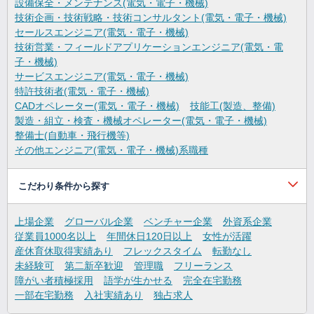
設備保全・メンテナンス(電気・電子・機械)
技術企画・技術戦略・技術コンサルタント(電気・電子・機械)
セールスエンジニア(電気・電子・機械)
技術営業・フィールドアプリケーションエンジニア(電気・電
子・機械)
サービスエンジニア(電気・電子・機械)
特許技術者(電気・電子・機械)
CADオペレーター(電気・電子・機械)
技能工(製造、整備)
製造・組立・検査・機械オペレーター(電気・電子・機械)
整備士(自動車・飛行機等)
その他エンジニア(電気・電子・機械)系職種
こだわり条件から探す
上場企業
グローバル企業
ベンチャー企業
外資系企業
従業員1000名以上
年間休日120日以上
女性が活躍
産休育休取得実績あり
フレックスタイム
転勤なし
未経験可
第二新卒歓迎
管理職
フリーランス
障がい者積極採用
語学が生かせる
完全在宅勤務
一部在宅勤務
入社実績あり
独占求人