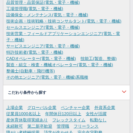
品質管理・品質保証(電気・電子・機械)
工場管理職(電気・電子・機械)
設備保全・メンテナンス(電気・電子・機械)
技術企画・技術戦略・技術コンサルタント(電気・電子・機械)
セールスエンジニア(電気・電子・機械)
技術営業・フィールドアプリケーションエンジニア(電気・電
子・機械)
サービスエンジニア(電気・電子・機械)
特許技術者(電気・電子・機械)
CADオペレーター(電気・電子・機械)
技能工(製造、整備)
製造・組立・検査・機械オペレーター(電気・電子・機械)
整備士(自動車・飛行機等)
その他エンジニア(電気・電子・機械)系職種
こだわり条件から探す
上場企業
グローバル企業
ベンチャー企業
外資系企業
従業員1000名以上
年間休日120日以上
女性が活躍
産休育休取得実績あり
フレックスタイム
転勤なし
未経験可
第二新卒歓迎
管理職
フリーランス
障がい者積極採用
語学が生かせる
完全在宅勤務