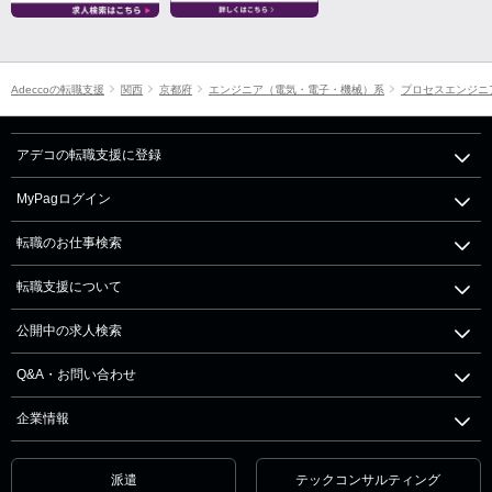
Adeccoの転職支援
関西
京都府
エンジニア（電気・電子・機械）系
プロセスエンジニ
アデコの転職支援に登録
MyPagログイン
転職のお仕事検索
転職支援について
公開中の求人検索
Q&A・お問い合わせ
企業情報
派遣
テックコンサルティング