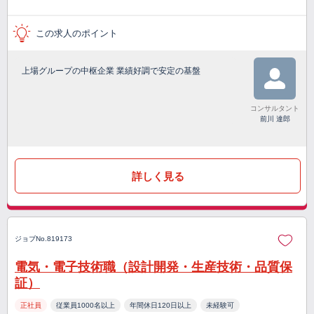
この求人のポイント
上場グループの中枢企業 業績好調で安定の基盤
コンサルタント
前川 達郎
詳しく見る
ジョブNo.819173
電気・電子技術職（設計開発・生産技術・品質保
証）
正社員
従業員1000名以上
年間休日120日以上
未経験可