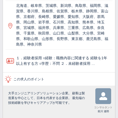
北海道、岐阜県、茨城県、新潟県、鳥取県、福岡県、滋
賀県、香川県、島根県、佐賀県、栃木県、静岡県、富山
県、京都府、長崎県、愛媛県、愛知県、大阪府、群馬
県、岡山県、岩手県、石川県、高知県、熊本県、埼玉
県、宮城県、福井県、兵庫県、三重県、広島県、奈良
県、千葉県、秋田県、山口県、山梨県、大分県、宮崎
県、和歌山県、山形県、長野県、東京都、鹿児島県、福
島県、神奈川県
１．経験者採用 ○経験：職務内容に関連する 経験を1年
以上有する方 ○学歴：不問 ２．未経験者採用 …
この求人のポイント
大手エンジニアリングソリューション企業。 顧客は製
造業を中心として、日本を代表する企業群。 最先端の
技術経験を学びキャリアアップが可能です。
コンサルタント
前川 達郎