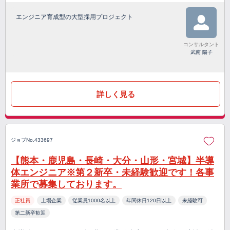
エンジニア育成型の大型採用プロジェクト
コンサルタント
武南 陽子
詳しく見る
ジョブNo.433697
【熊本・鹿児島・長崎・大分・山形・宮城】半導
体エンジニア※第２新卒・未経験歓迎です！各事
業所で募集しております。
正社員
上場企業
従業員1000名以上
年間休日120日以上
未経験可
第二新卒歓迎