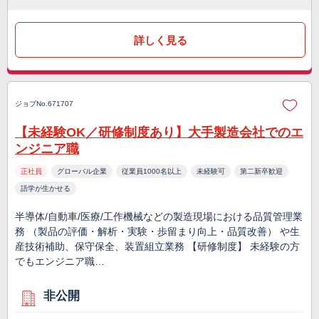
詳しく見る
ジョブNo.671707
【未経験OK／研修制度あり】大手製造会社でのエ
ンジニア職
正社員
グローバル企業
従業員1000名以上
未経験可
第二新卒歓迎
語学が生かせる
半導体/自動車/医療/工作機械などの製造現場における品質管理業
務 （製品の評価・解析・実験・歩留まり向上・品質改善） や生
産技術補助、保守保全、装置組立業務 【研修制度】 未経験の方
でもエンジニア職…
非公開