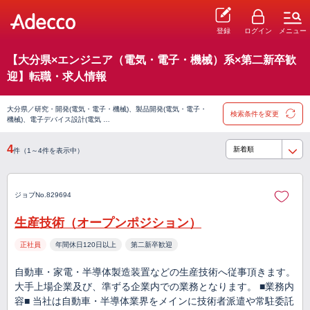
登録
ログイン
メニュー
【大分県×エンジニア（電気・電子・機械）系×第二新卒歓
迎】転職・求人情報
大分県／研究・開発(電気・電子・機械)、製品開発(電気・電子・
検索条件を変更
機械)、電子デバイス設計(電気 …
4
件（1～4件を表示中）
ジョブNo.829694
生産技術（オープンポジション）
正社員
年間休日120日以上
第二新卒歓迎
自動車・家電・半導体製造装置などの生産技術へ従事頂きます。
大手上場企業及び、準ずる企業内での業務となります。 ■業務内
容■ 当社は自動車・半導体業界をメインに技術者派遣や常駐委託