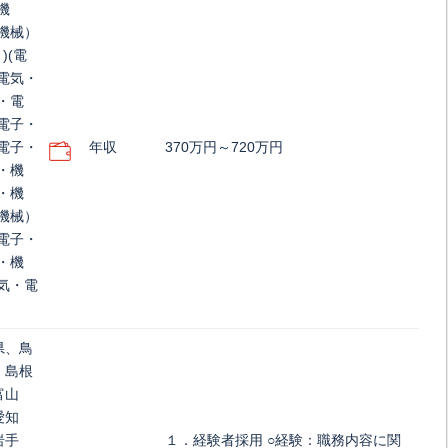
機
機械）
)(電
電気・
・電
電子・
電子・
年収
370万円～720万円
・機
・機
機械）
電子・
・機
気・電
県、鳥
、島根
富山
愛知
岩手
１．経験者採用 ○経験：職務内容に関