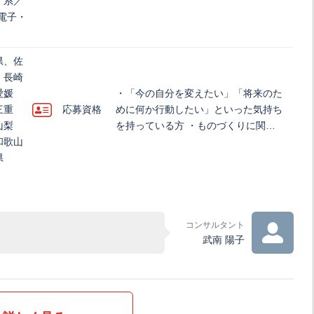
）系／
電子・
県、佐
、長崎
愛媛
・「今の自分を変えたい」「将来のた
三重
応募資格
めに何か行動したい」といった気持ち
山梨
を持っている方 ・ものづくりに関…
和歌山
県
コンサルタント
武南 陽子