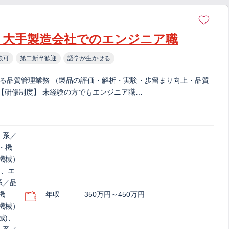
】大手製造会社でのエンジニア職
験可
第二新卒歓迎
語学が生かせる
ける品質管理業務 （製品の評価・解析・実験・歩留まり向上・品質
【研修制度】 未経験の方でもエンジニア職…
）系／
・機
機械）
)、エ
系／品
機
年収
350万円～450万円
機械）
械)、