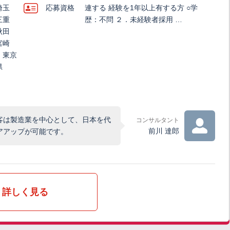
埼玉
応募資格
連する 経験を1年以上有する方 ○学
三重
歴：不問 ２．未経験者採用 …
秋田
宮崎
、東京
県
客は製造業を中心として、日本を代
コンサルタント
前川 達郎
アアップが可能です。
詳しく見る