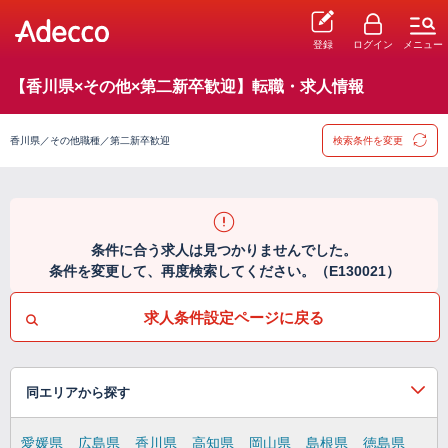
登録
ログイン
メニュー
【香川県×その他×第二新卒歓迎】転職・求人情報
香川県／その他職種／第二新卒歓迎
検索条件を変更
条件に合う求人は見つかりませんでした。
条件を変更して、再度検索してください。（E130021）
求人条件設定ページに戻る
同エリアから探す
愛媛県
広島県
香川県
高知県
岡山県
島根県
徳島県