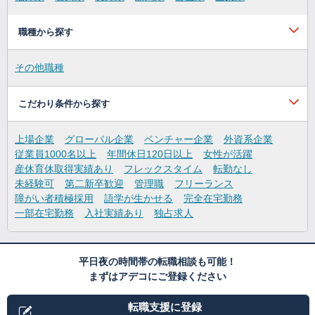
職種から探す
その他職種
こだわり条件から探す
上場企業
グローバル企業
ベンチャー企業
外資系企業
従業員1000名以上
年間休日120日以上
女性が活躍
産休育休取得実績あり
フレックスタイム
転勤なし
未経験可
第二新卒歓迎
管理職
フリーランス
障がい者積極採用
語学が生かせる
完全在宅勤務
一部在宅勤務
入社実績あり
独占求人
平日夜の時間帯の転職相談も可能！
まずはアデコにご登録ください
転職支援に登録