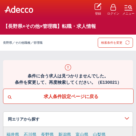
登録
ログイン
メニュー
【長野県×その他×管理職】転職・求人情報
長野県／その他職種／管理職
検索条件を変更
条件に合う求人は見つかりませんでした。
条件を変更して、再度検索してください。（E130021）
求人条件設定ページに戻る
同エリアから探す
福井県
石川県
長野県
新潟県
富山県
山梨県