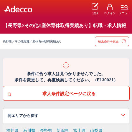
登録
ログイン
メニュー
【長野県×その他×産休育休取得実績あり】転職・求人情報
長野県／その他職種／産休育休取得実績あり
検索条件を変更
条件に合う求人は見つかりませんでした。
条件を変更して、再度検索してください。（E130021）
求人条件設定ページに戻る
同エリアから探す
福井県
石川県
長野県
新潟県
富山県
山梨県