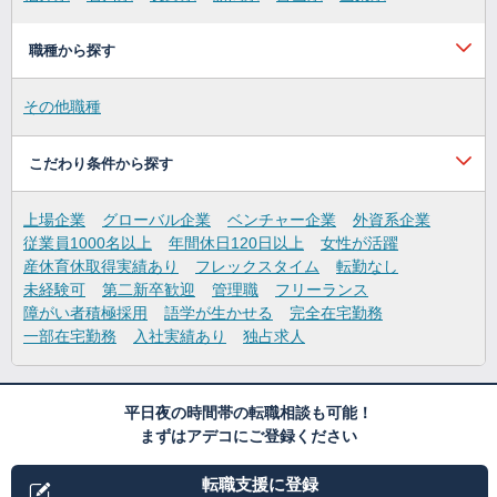
職種から探す
その他職種
こだわり条件から探す
上場企業
グローバル企業
ベンチャー企業
外資系企業
従業員1000名以上
年間休日120日以上
女性が活躍
産休育休取得実績あり
フレックスタイム
転勤なし
未経験可
第二新卒歓迎
管理職
フリーランス
障がい者積極採用
語学が生かせる
完全在宅勤務
一部在宅勤務
入社実績あり
独占求人
平日夜の時間帯の転職相談も可能！
まずはアデコにご登録ください
転職支援に登録