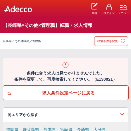
登録
ログイン
メニュー
【長崎県×その他×管理職】転職・求人情報
長崎県／その他職種／管理職
検索条件を変更
条件に合う求人は見つかりませんでした。
条件を変更して、再度検索してください。（E130021）
求人条件設定ページに戻る
同エリアから探す
福岡県
鹿児島県
熊本県
宮崎県
長崎県
大分県