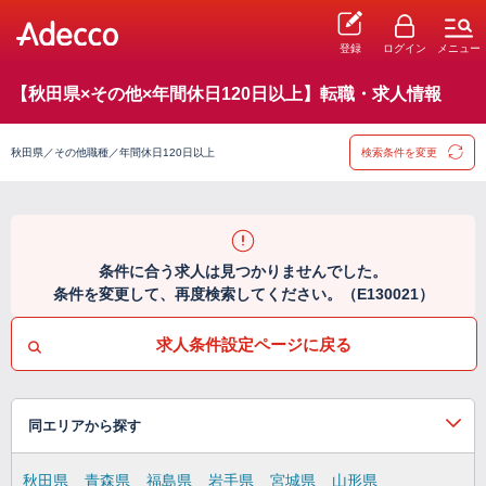
登録
ログイン
メニュー
【秋田県×その他×年間休日120日以上】転職・求人情報
秋田県／その他職種／年間休日120日以上
検索条件を変更
条件に合う求人は見つかりませんでした。
条件を変更して、再度検索してください。（E130021）
求人条件設定ページに戻る
同エリアから探す
秋田県
青森県
福島県
岩手県
宮城県
山形県