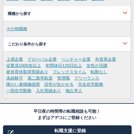
職種から探す
その他職種
こだわり条件から探す
上場企業
グローバル企業
ベンチャー企業
外資系企業
従業員1000名以上
年間休日120日以上
女性が活躍
産休育休取得実績あり
フレックスタイム
転勤なし
未経験可
第二新卒歓迎
管理職
フリーランス
障がい者積極採用
語学が生かせる
完全在宅勤務
一部在宅勤務
入社実績あり
独占求人
平日夜の時間帯の転職相談も可能！
まずはアデコにご登録ください
転職支援に登録