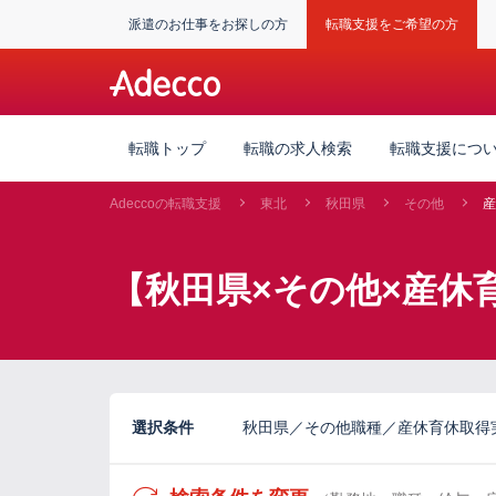
派遣のお仕事をお探しの方
転職支援をご希望の方
転職トップ
転職の求人検索
転職支援につ
Adeccoの転職支援
東北
秋田県
その他
産
【秋田県×その他×産休
選択条件
秋田県／その他職種／産休育休取得