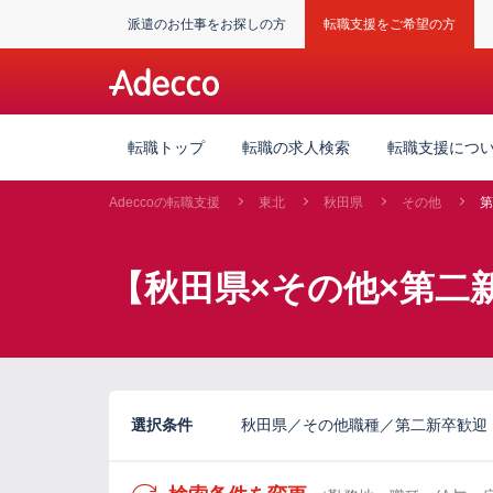
派遣のお仕事をお探しの方
転職支援をご希望の方
転職トップ
転職の求人検索
転職支援につ
Adeccoの転職支援
東北
秋田県
その他
第
【秋田県×その他×第二
選択条件
秋田県／その他職種／第二新卒歓迎