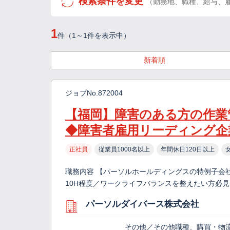
検索条件を変更
（勤務地、職種、給与、
1
件（1～1件を表示中）
新着順
ジョブNo.872004
【福岡】障害のある方の作業
◆障害者雇用リーディング企
正社員
従業員1000名以上
年間休日120日以上
職務内容 【パーソルホールディングスの特例子会社
10H程度／ワークライフバランスを整えたい方必
パーソルダイバース株式会社
その他／その他職種、購買・物