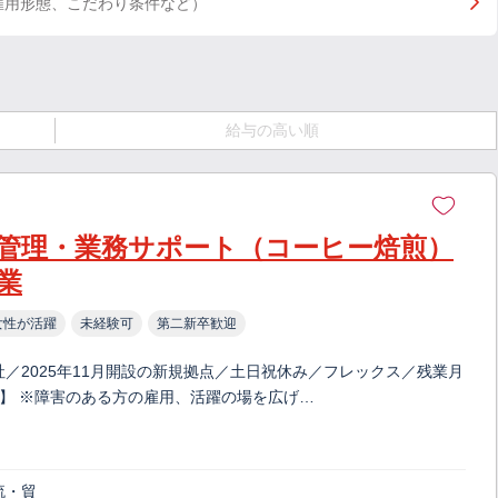
雇用形態、こだわり条件など）
給与の高い順
管理・業務サポート（コーヒー焙煎）
業
女性が活躍
未経験可
第二新卒歓迎
／2025年11月開設の新規拠点／土日祝休み／フレックス／残業月
見】 ※障害のある方の雇用、活躍の場を広げ…
流・貿