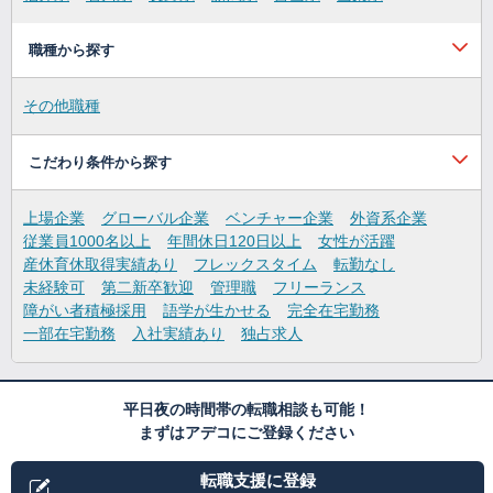
職種から探す
その他職種
こだわり条件から探す
上場企業
グローバル企業
ベンチャー企業
外資系企業
従業員1000名以上
年間休日120日以上
女性が活躍
産休育休取得実績あり
フレックスタイム
転勤なし
未経験可
第二新卒歓迎
管理職
フリーランス
障がい者積極採用
語学が生かせる
完全在宅勤務
一部在宅勤務
入社実績あり
独占求人
平日夜の時間帯の転職相談も可能！
まずはアデコにご登録ください
転職支援に登録