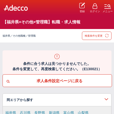
登録
ログイン
メニュー
【福井県×その他×管理職】転職・求人情報
福井県／その他職種／管理職
検索条件を変更
条件に合う求人は見つかりませんでした。
条件を変更して、再度検索してください。（E130021）
求人条件設定ページに戻る
同エリアから探す
福井県
石川県
長野県
新潟県
富山県
山梨県