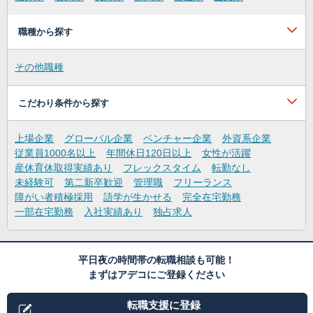
職種から探す
その他職種
こだわり条件から探す
上場企業
グローバル企業
ベンチャー企業
外資系企業
従業員1000名以上
年間休日120日以上
女性が活躍
産休育休取得実績あり
フレックスタイム
転勤なし
未経験可
第二新卒歓迎
管理職
フリーランス
障がい者積極採用
語学が生かせる
完全在宅勤務
一部在宅勤務
入社実績あり
独占求人
平日夜の時間帯の転職相談も可能！
まずはアデコにご登録ください
転職支援に登録