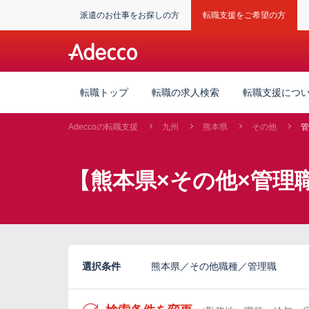
派遣のお仕事をお探しの方
転職支援をご希望の方
転職トップ
転職の求人検索
転職支援につ
Adeccoの転職支援
九州
熊本県
その他
管
【熊本県×その他×管理
選択条件
熊本県／その他職種／管理職