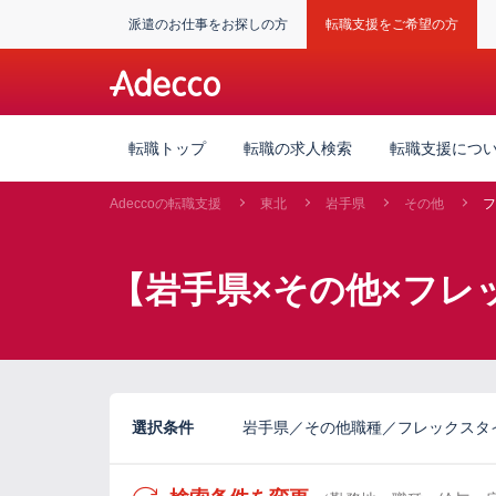
派遣のお仕事をお探しの方
転職支援をご希望の方
転職トップ
転職の求人検索
転職支援につ
Adeccoの転職支援
東北
岩手県
その他
フ
【岩手県×その他×フレ
選択条件
岩手県／その他職種／フレックスタ