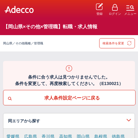
登録
ログイン
メニュー
【岡山県×その他×管理職】転職・求人情報
岡山県／その他職種／管理職
検索条件を変更
条件に合う求人は見つかりませんでした。
条件を変更して、再度検索してください。（E130021）
求人条件設定ページに戻る
同エリアから探す
愛媛県
広島県
香川県
高知県
岡山県
島根県
徳島県