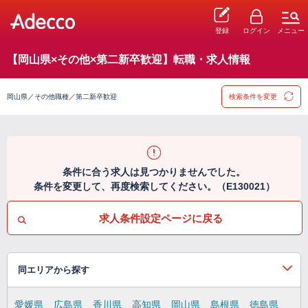
登録
ログイン
メニュー
【岡山県×その他×第二新卒歓迎】転職・求人情報
岡山県／その他職種／第二新卒歓迎
検索条件を変更
条件に合う求人は見つかりませんでした。
条件を変更して、再度検索してください。（E130021）
求人条件設定ページに戻る
同エリアから探す
愛媛県
広島県
香川県
高知県
岡山県
島根県
徳島県