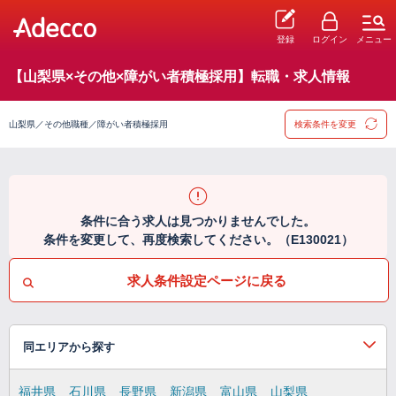
登録
ログイン
メニュー
【山梨県×その他×障がい者積極採用】転職・求人情報
山梨県／その他職種／障がい者積極採用
検索条件を変更
条件に合う求人は見つかりませんでした。
条件を変更して、再度検索してください。（E130021）
求人条件設定ページに戻る
同エリアから探す
福井県
石川県
長野県
新潟県
富山県
山梨県