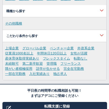
職種から探す
その他職種
こだわり条件から探す
上場企業
グローバル企業
ベンチャー企業
外資系企業
従業員1000名以上
年間休日120日以上
女性が活躍
産休育休取得実績あり
フレックスタイム
転勤なし
未経験可
第二新卒歓迎
管理職
フリーランス
障がい者積極採用
語学が生かせる
完全在宅勤務
一部在宅勤務
入社実績あり
独占求人
平日夜の時間帯の転職相談も可能！
まずはアデコにご登録ください
転職支援に登録