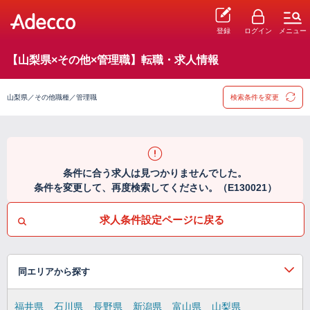
登録
ログイン
メニュー
【山梨県×その他×管理職】転職・求人情報
山梨県／その他職種／管理職
検索条件を変更
条件に合う求人は見つかりませんでした。
条件を変更して、再度検索してください。（E130021）
求人条件設定ページに戻る
同エリアから探す
福井県
石川県
長野県
新潟県
富山県
山梨県