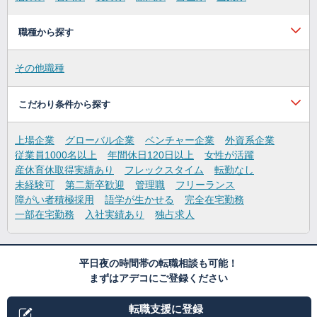
職種から探す
その他職種
こだわり条件から探す
上場企業
グローバル企業
ベンチャー企業
外資系企業
従業員1000名以上
年間休日120日以上
女性が活躍
産休育休取得実績あり
フレックスタイム
転勤なし
未経験可
第二新卒歓迎
管理職
フリーランス
障がい者積極採用
語学が生かせる
完全在宅勤務
一部在宅勤務
入社実績あり
独占求人
平日夜の時間帯の転職相談も可能！
まずはアデコにご登録ください
転職支援に登録