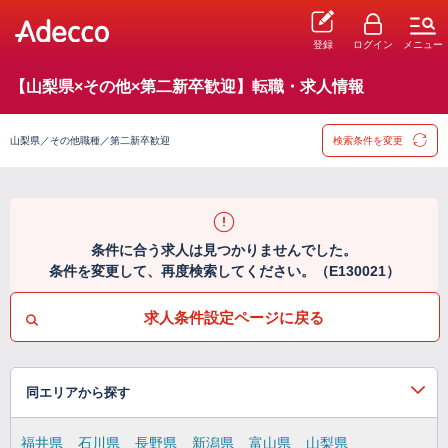
登録
ログイン
メニュー
【山梨県×その他×第二新卒歓迎】転職・求人情報
山梨県／その他職種／第二新卒歓迎
検索条件を変更
条件に合う求人は見つかりませんでした。
条件を変更して、再度検索してください。（E130021）
求人条件設定ページに戻る
同エリアから探す
福井県
石川県
長野県
新潟県
富山県
山梨県