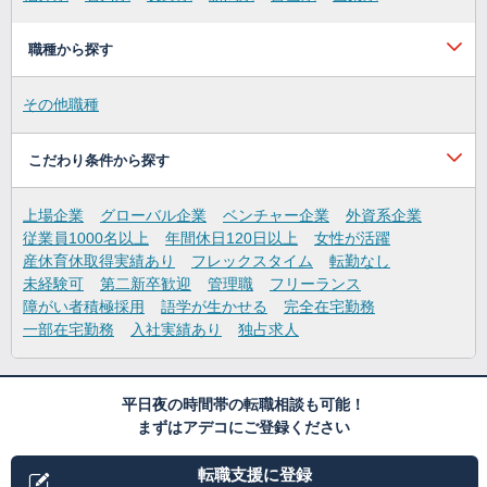
職種から探す
その他職種
こだわり条件から探す
上場企業
グローバル企業
ベンチャー企業
外資系企業
従業員1000名以上
年間休日120日以上
女性が活躍
産休育休取得実績あり
フレックスタイム
転勤なし
未経験可
第二新卒歓迎
管理職
フリーランス
障がい者積極採用
語学が生かせる
完全在宅勤務
一部在宅勤務
入社実績あり
独占求人
平日夜の時間帯の転職相談も可能！
まずはアデコにご登録ください
転職支援に登録