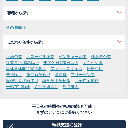
職種から探す
その他職種
こだわり条件から探す
上場企業
グローバル企業
ベンチャー企業
外資系企業
従業員1000名以上
年間休日120日以上
女性が活躍
産休育休取得実績あり
フレックスタイム
転勤なし
未経験可
第二新卒歓迎
管理職
フリーランス
障がい者積極採用
語学が生かせる
完全在宅勤務
一部在宅勤務
入社実績あり
独占求人
平日夜の時間帯の転職相談も可能！
まずはアデコにご登録ください
転職支援に登録