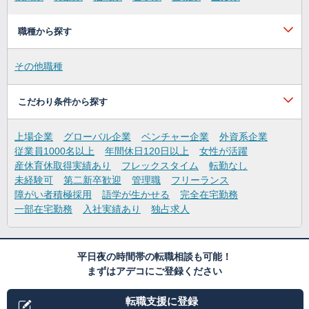
職種から探す
その他職種
こだわり条件から探す
上場企業
グローバル企業
ベンチャー企業
外資系企業
従業員1000名以上
年間休日120日以上
女性が活躍
産休育休取得実績あり
フレックスタイム
転勤なし
未経験可
第二新卒歓迎
管理職
フリーランス
障がい者積極採用
語学が生かせる
完全在宅勤務
一部在宅勤務
入社実績あり
独占求人
平日夜の時間帯の転職相談も可能！
まずはアデコにご登録ください
転職支援に登録