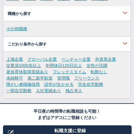
職種から探す
その他職種
こだわり条件から探す
上場企業
グローバル企業
ベンチャー企業
外資系企業
従業員1000名以上
年間休日120日以上
女性が活躍
産休育休取得実績あり
フレックスタイム
転勤なし
未経験可
第二新卒歓迎
管理職
フリーランス
障がい者積極採用
語学が生かせる
完全在宅勤務
一部在宅勤務
入社実績あり
独占求人
平日夜の時間帯の転職相談も可能！
まずはアデコにご登録ください
転職支援に登録