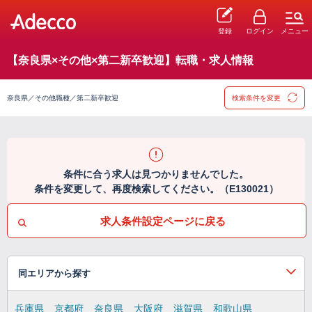
登録
ログイン
メニュー
【奈良県×その他×第二新卒歓迎】転職・求人情報
奈良県／その他職種／第二新卒歓迎
検索条件を変更
条件に合う求人は見つかりませんでした。
条件を変更して、再度検索してください。（E130021）
求人条件設定ページに戻る
同エリアから探す
兵庫県
京都府
奈良県
大阪府
滋賀県
和歌山県