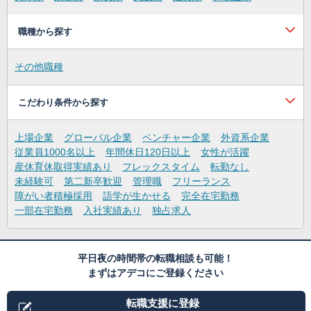
職種から探す
その他職種
こだわり条件から探す
上場企業
グローバル企業
ベンチャー企業
外資系企業
従業員1000名以上
年間休日120日以上
女性が活躍
産休育休取得実績あり
フレックスタイム
転勤なし
未経験可
第二新卒歓迎
管理職
フリーランス
障がい者積極採用
語学が生かせる
完全在宅勤務
一部在宅勤務
入社実績あり
独占求人
平日夜の時間帯の転職相談も可能！
まずはアデコにご登録ください
転職支援に登録