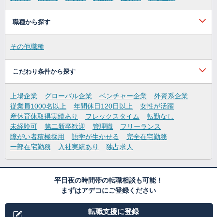
職種から探す
その他職種
こだわり条件から探す
上場企業
グローバル企業
ベンチャー企業
外資系企業
従業員1000名以上
年間休日120日以上
女性が活躍
産休育休取得実績あり
フレックスタイム
転勤なし
未経験可
第二新卒歓迎
管理職
フリーランス
障がい者積極採用
語学が生かせる
完全在宅勤務
一部在宅勤務
入社実績あり
独占求人
平日夜の時間帯の転職相談も可能！
まずはアデコにご登録ください
転職支援に登録