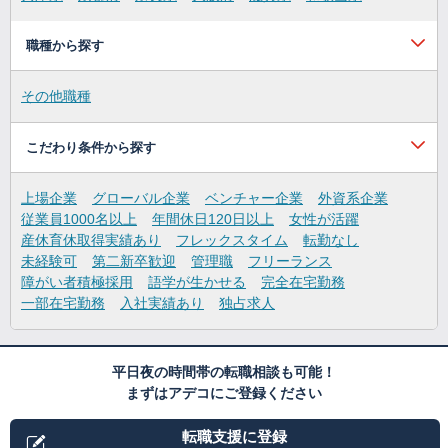
職種から探す
その他職種
こだわり条件から探す
上場企業
グローバル企業
ベンチャー企業
外資系企業
従業員1000名以上
年間休日120日以上
女性が活躍
産休育休取得実績あり
フレックスタイム
転勤なし
未経験可
第二新卒歓迎
管理職
フリーランス
障がい者積極採用
語学が生かせる
完全在宅勤務
一部在宅勤務
入社実績あり
独占求人
平日夜の時間帯の転職相談も可能！
まずはアデコにご登録ください
転職支援に登録