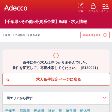
登録
ログイン
メニュー
【千葉県×その他×外資系企業】転職・求人情報
千葉県／その他職種／外資系企業
検索条件を変更
条件に合う求人は見つかりませんでした。
条件を変更して、再度検索してください。（E130021）
求人条件設定ページに戻る
同エリアから探す
千葉県
群馬県
茨城県
神奈川県
埼玉県
栃木県