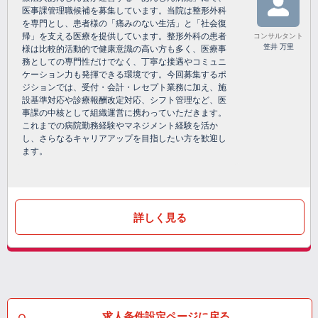
医事課管理職候補を募集しています。当院は整形外科
を専門とし、患者様の「痛みのない生活」と「社会復
帰」を支える医療を提供しています。整形外科の患者
コンサルタント
笠井 万里
様は比較的活動的で健康意識の高い方も多く、医療事
務としての専門性だけでなく、丁寧な接遇やコミュニ
ケーション力も発揮できる環境です。今回募集するポ
ジションでは、受付・会計・レセプト業務に加え、施
設基準対応や診療報酬改定対応、シフト管理など、医
事課の中核として組織運営に携わっていただきます。
これまでの病院勤務経験やマネジメント経験を活か
し、さらなるキャリアアップを目指したい方を歓迎し
ます。
詳しく見る
求人条件設定ページに戻る