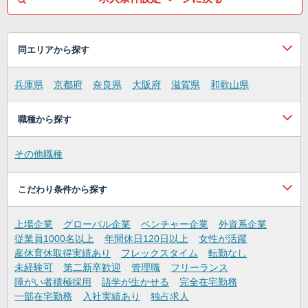
同エリアから探す
兵庫県
京都府
奈良県
大阪府
滋賀県
和歌山県
職種から探す
その他職種
こだわり条件から探す
上場企業
グローバル企業
ベンチャー企業
外資系企業
従業員1000名以上
年間休日120日以上
女性が活躍
産休育休取得実績あり
フレックスタイム
転勤なし
未経験可
第二新卒歓迎
管理職
フリーランス
障がい者積極採用
語学が生かせる
完全在宅勤務
一部在宅勤務
入社実績あり
独占求人