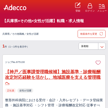
登録
ログイン
メニュー
【兵庫県×その他×女性が活躍】転職・求人情報
兵庫県／その他職種／女性が活躍
検索条件を変更
1
件（1～1件を表示中）
ジョブNo.875130
【神戸／医事課管理職候補】施設基準・診療報酬
改定対応経験を活かし、地域医療を支える管理職
へ
正社員
女性が活躍
整形外科病院における受付・会計・入外レセプト・データ登録業
務 ・施設基準対応 ・シフト管理 ・診療報酬改定対応 従事すべ