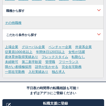
職種から探す
その他職種
こだわり条件から探す
上場企業
グローバル企業
ベンチャー企業
外資系企業
従業員1000名以上
年間休日120日以上
女性が活躍
産休育休取得実績あり
フレックスタイム
転勤なし
未経験可
第二新卒歓迎
管理職
フリーランス
障がい者積極採用
語学が生かせる
完全在宅勤務
一部在宅勤務
入社実績あり
独占求人
平日夜の時間帯の転職相談も可能！
まずはアデコにご登録ください
転職支援に登録