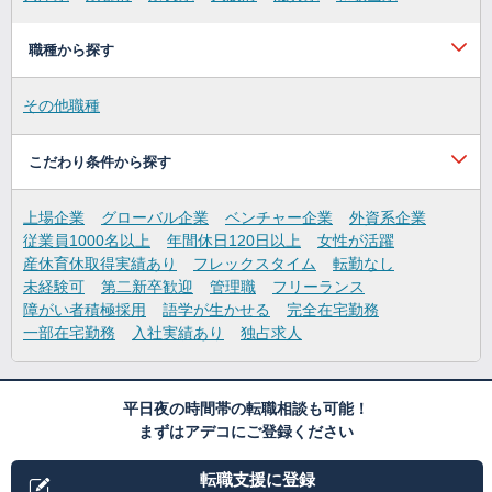
職種から探す
その他職種
こだわり条件から探す
上場企業
グローバル企業
ベンチャー企業
外資系企業
従業員1000名以上
年間休日120日以上
女性が活躍
産休育休取得実績あり
フレックスタイム
転勤なし
未経験可
第二新卒歓迎
管理職
フリーランス
障がい者積極採用
語学が生かせる
完全在宅勤務
一部在宅勤務
入社実績あり
独占求人
平日夜の時間帯の転職相談も可能！
まずはアデコにご登録ください
転職支援に登録