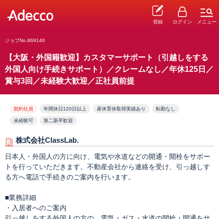
登録
ログイン
メニュー
ジョブNo.869146
【大阪・外国籍歓迎】カスタマーサポート（引越しをする
外国人向け手続きサポート）／クレームなし／年休125日／
賞与3回／未経験大歓迎／正社員前提
契約社員
年間休日120日以上
産休育休取得実績あり
転勤なし
未経験可
第二新卒歓迎
株式会社ClassLab.
日本人・外国人の方に向け、電気や水道などの開通・開栓をサポー
トを行っていただきます。不動産会社から連絡を受け、引っ越しす
る方へ電話で手続きのご案内を行います。
■業務詳細
・入居者へのご案内
引っ越しをする外国人の方の、電気・ガス・水道の開栓・開通をサ