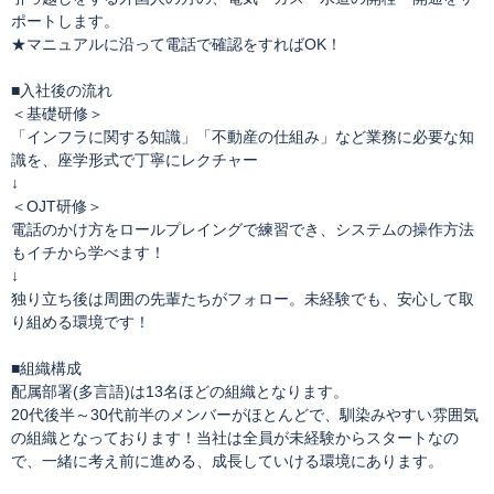
ポートします。
★マニュアルに沿って電話で確認をすればOK！
■入社後の流れ
＜基礎研修＞
「インフラに関する知識」「不動産の仕組み」など業務に必要な知
識を、座学形式で丁寧にレクチャー
↓
＜OJT研修＞
電話のかけ方をロールプレイングで練習でき、システムの操作方法
もイチから学べます！
↓
独り立ち後は周囲の先輩たちがフォロー。未経験でも、安心して取
り組める環境です！
■組織構成
配属部署(多言語)は13名ほどの組織となります。
20代後半～30代前半のメンバーがほとんどで、馴染みやすい雰囲気
の組織となっております！当社は全員が未経験からスタートなの
で、一緒に考え前に進める、成長していける環境にあります。