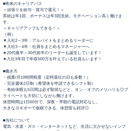
■将来のキャリアパス
＜頑張りを給与・賞与で還元！＞
昇給は年1回、ボーナスは年3回支給。モチベーション高く働けま
す。
＜キャリアアップもできる！＞
（例）
▼入社2～3年：アルバイトをまとめるリーダーに
▼入社3～4年：社員をまとめるマネージャーへ
★20代後半～30代前半のリーダーも誕生しています！
★入社3年目で年収500万を叶えている社員もいます！
■働き方
・残業/月10時間程度（定時退社の日も多数！）
・完全週休2日制（希望休を申請できるシフト制）
・有給休暇も5日間は必ず取得などと、オン・オフのメリハリも◎プ
ライベートも大切にしながら働けます。
休憩時間は1日60分で、深夜・早朝の電話対応なし。
大きなヨギボーで仮眠できる、休憩室も好評◎
■当社について
電気・水道・ガス・インターネットなど、生活に欠かせないインフ