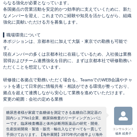
らなる強化が必要となっています。
各国拠点の営業活動を安定的かつ効率的に支えていくために、新た
なメンバーを迎え、これまでのご経験や知見を活かしながら、組織
強化に貢献いただける方を募集します。
▍職場環境について
本ポジションは、京都本社に加えて大阪・東京での勤務も可能で
す。
現在メンバーの多くは京都本社に在籍しているため、入社後は業務
習得およびチーム連携強化を目的に、まずは京都本社で研修勤務い
ただくことを想定しています。
研修後に各拠点で勤務いただく場合も、TeamsでのWEB会議やチャ
ットを通じて日常的に情報共有・相談ができる環境が整っており、
拠点を超えて連携しながら安心して業務を進めていただけます。
変更の範囲：会社の定める業務
糖尿患者様が家庭で血糖値を測定できる血糖自己測定器の
国内シェアNo1企業、糖尿病検査のリーディングカンパニ
ーです。臨床検査機器と体外診断用医薬品の研究・開発、
生産技術開発・製造・販売・輸出入などすべてを一貫して
コンサルタント
福本 絵美子
手掛けております。【海外展開】1970年代の後半より海外