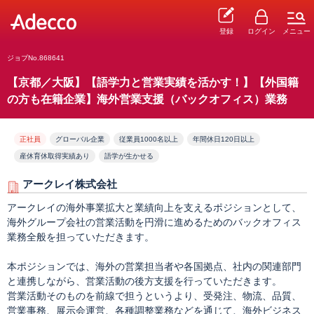
登録
ログイン
メニュー
ジョブNo.868641
【京都／大阪】【語学力と営業実績を活かす！】【外国籍
の方も在籍企業】海外営業支援（バックオフィス）業務
正社員
グローバル企業
従業員1000名以上
年間休日120日以上
産休育休取得実績あり
語学が生かせる
アークレイ株式会社
アークレイの海外事業拡大と業績向上を支えるポジションとして、
海外グループ会社の営業活動を円滑に進めるためのバックオフィス
業務全般を担っていただきます。
本ポジションでは、海外の営業担当者や各国拠点、社内の関連部門
と連携しながら、営業活動の後方支援を行っていただきます。
営業活動そのものを前線で担うというより、受発注、物流、品質、
営業事務、展示会運営、各種調整業務などを通じて、海外ビジネス