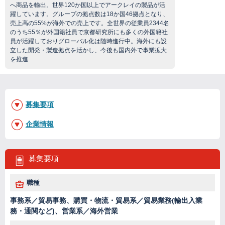
へ商品を輸出。世界120か国以上でアークレイの製品が活
躍しています。グループの拠点数は18か国46拠点となり、
売上高の55%が海外での売上です。全世界の従業員2344名
のうち55％が外国籍社員で京都研究所にも多くの外国籍社
員が活躍しておりグローバル化は随時進行中。海外にも設
立した開発・製造拠点を活かし、今後も国内外で事業拡大
を推進
募集要項
企業情報
募集要項
職種
事務系／貿易事務、購買・物流・貿易系／貿易業務(輸出入業
務・通関など)、営業系／海外営業