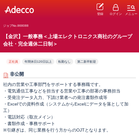
登録
ログイン
メニュー
ジョブNo.868088
【金沢】一般事務＜上場エレクトロニクス商社のグループ
会社・完全週休二日制＞
正社員
年間休日120日以上
転勤なし
第二新卒歓迎
非公開
社内の営業や工事部門をサポートする事務職です。
・電気通信工事などを担当する営業や工事の部署の事務担当
・受発注データ入力、下請け業者への発注書類作成等
・Excelでの資料作成（システムからExcelにデータを落として加
工）
・電話対応（取次メイン）
・書類作成・事務サポート
※引継ぎは、同じ業務を行う方からのOJTとなります。