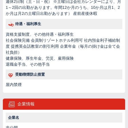
週休2日制（土・日・祝） ※土曜日は会社カレンダーにより、月
1～2回の出勤があります。年間12か月のうち、10か月は月1、2
か月は月2の土曜日出勤があります） 産前産後休暇
待遇・福利厚生
資格支援制度、その他待遇・福利厚生
社会保険完備 会員制リゾートホテル利用可 社内預金利子補給制
度 提携英会話教室の割引利用 企業年金（毎月の掛け金は全て会
社負担）
健康保険、厚生年金、労災、雇用保険
退職金手当、その他手当
受動喫煙防止措置
屋内禁煙
企業情報
企業名
非公開