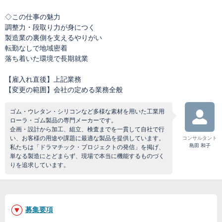
◇この仕事の魅力
調整力・段取り力が身につく
製造業の裏側を支えるやりがい
転勤なしで地域密着
落ち着いた環境で長期就業
【雇入れ直後】上記業務
【変更の範囲】会社の定める業務全般
ゴム・ウレタン・シリコンなど多様な素材を用いた工業用
ローラ・ゴム製品の専門メーカーです。
企画・設計から加工、組立、検査までを一貫して自社で行
い、お客様の用途や課題に最適な製品を提供しています。
コンサルタント
島田 和子
私たちは「ドラマチック・プロジェクトの発信」を掲げ、
単なる製造にとどまらず、現場で本当に機能するものづく
りを追求しています。
募集要項