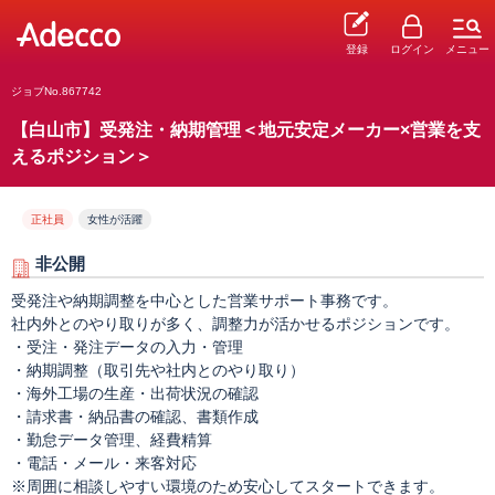
登録
ログイン
メニュー
ジョブNo.867742
【白山市】受発注・納期管理＜地元安定メーカー×営業を支
えるポジション＞
正社員
女性が活躍
非公開
受発注や納期調整を中心とした営業サポート事務です。
社内外とのやり取りが多く、調整力が活かせるポジションです。
・受注・発注データの入力・管理
・納期調整（取引先や社内とのやり取り）
・海外工場の生産・出荷状況の確認
・請求書・納品書の確認、書類作成
・勤怠データ管理、経費精算
・電話・メール・来客対応
※周囲に相談しやすい環境のため安心してスタートできます。