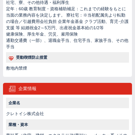
社宅、寮、その他待遇・福利厚生
定年：60歳 教育制度・資格補助補足：これまでの経験をもとに
当面の業務内容を決定します。 寮社宅：※当初配属先より転勤
の場合／引越費用会社負担 企業年金基金 クラブ活動、育児･介護
支援 等 結婚祝金2～5万円、出産祝金基本給の1/2等
健康保険、厚生年金、労災、雇用保険
通勤交通費（一部）、退職金手当、住宅手当、家族手当、その他
手当
受動喫煙防止措置
敷地内禁煙
企業情報
企業名
クレトイシ株式会社
業種・資本