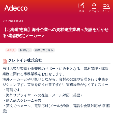
登録
ログイン
メニュー
ジョブNo.866956
【北海道/恵庭】海外企業への資材発注業務＜英語を活かせ
る×老舗安定メーカー＞
正社員
転勤なし
語学が生かせる
クレトイシ株式会社
当社の製品製造や販売後のサポートに必要となる、資材管理・購買
業務に関わる事務業務をお任せします。
海外メーカーとやり取りしながら、資材の発注や管理を行う事務ポ
ジションです。英語を使う仕事ですが、実務経験がなくてもスター
ト可能です。
・海外サプライヤーへの発注・メール対応（英語）
・購入品のクレーム報告
・英文でのメール、電話応対(メールが9割、電話や会議対応が1割程
度)