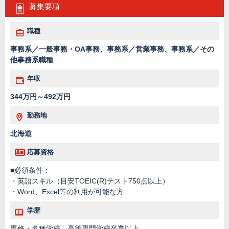
募集要項
職種
事務系／一般事務・OA事務、事務系／営業事務、事務系／その
他事務系職種
年収
344万円～492万円
勤務地
北海道
応募資格
■必須条件：
・英語スキル（目安TOEIC(R)テスト750点以上）
・Word、Excel等の利用が可能な方
学歴
専修・各種学校、高等専門学校卒業以上