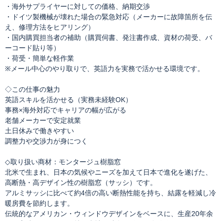
・海外サプライヤーに対しての価格、納期交渉
・ドイツ製機械が壊れた場合の緊急対応（メーカーに故障箇所を伝
え、修理方法をヒアリング）
・国内購買担当者の補助（購買伺書、発注書作成、資材の荷受、バ
ーコード貼り等）
・荷受・簡単な軽作業
※メール中心のやり取りで、英語力を実務で活かせる環境です。
◇この仕事の魅力
英語スキルを活かせる（実務未経験OK）
事務×海外対応でキャリアの幅が広がる
老舗メーカーで安定就業
土日休みで働きやすい
調整力や交渉力が身につく
◇取り扱い商材：モンタージュ樹脂窓
北米で生まれ、日本の気候やニーズを加えて日本で進化を遂げた、
高断熱・高デザイン性の樹脂窓（サッシ）です。
アルミサッシに比べて約4倍の高い断熱性能を持ち、結露を軽減し冷
暖房費を節約します。
伝統的なアメリカン・ウィンドウデザインをベースに、生産20年余