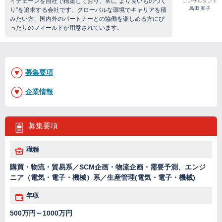
イチェーンを自社で構築しており、常に“より良いものづく
コンサルタント
島田 和子
り”を追求する会社です。グローバルな環境でキャリアを積
みたい方、国内外のパートナーとの協働を楽しめる方にぴ
ったりのフィールドが用意されています。
募集要項
企業情報
募集要項
職種
購買・物流・貿易系／SCM企画・物流企画・需要予測、エンジ
ニア（電気・電子・機械）系／生産管理(電気・電子・機械)
年収
500万円～1000万円