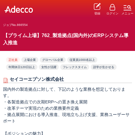
登録
ログイン
メニュー
ジョブNo.866554
【プライム上場】762_製造拠点(国内外)のERPシステム導
入推進
正社員
上場企業
グローバル企業
従業員1000名以上
年間休日120日以上
女性が活躍
フレックスタイム
語学が生かせる
セイコーエプソン株式会社
国内外の製造拠点に対して、下記のような業務を想定しておりま
す。
・各製造拠点での次期ERPへの置き換え展開
・改革テーマ実現のための業務要件定義
・拠点展開における導入推進、現地立ち上げ支援、業務ユーザーサ
ポート
【ポジションの魅力】