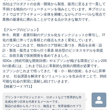
当社はプロダクトの企画・開発から製造、販売に至るまで一貫して
手掛ける独自のバリューチェーンを強みとしています。本プロジェ
クトではサプライチェーン全体を俯瞰しながらグローバルな視点で
業務の最適化に携わることができる点が大きな魅力です。
【グループのビジョン】
昨今、商業・産業印刷のデジタル化をインクジェットが牽引し、IT
化の進展に伴ってお客様との接点も大きく変化しています。
エプソンはこれまで、独自のコア技術に基づき、商品を企画・設
計・製造・販売まで自ら行う垂直 統合型のビジネスモデルを前提
に、自前主義で技術開発を進めてきました。
SDGs（持続可能な開発目標）やエプソンが掲げる環境ビジョン205
0の達成には、これまで以上に革新的な技術の開発が必要です。
エプソンがこれまで培ってきた「省・小・精の技術」をさらに昇華
させ、 社会課題を解決するソリューションを生み出すことで、持続
可能な社会の実現に貢献し続けていきます。
【検索ワード:YT1】
プリンターやプロジェクター、ロボットなどで世界的な存
在感を持つ日本を代表するメーカーです。
製品の企画からモノづくり、物流まで、世界規模のサプラ