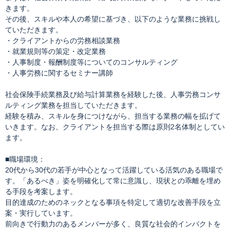
きます。
その後、スキルや本人の希望に基づき、以下のような業務に挑戦し
ていただきます。
・クライアントからの労務相談業務
・就業規則等の策定・改定業務
・人事制度・報酬制度等についてのコンサルティング
・人事労務に関するセミナー講師
社会保険手続業務及び給与計算業務を経験した後、人事労務コンサ
ルティング業務を担当していただきます。
経験を積み、スキルを身につけながら、担当する業務の幅を拡げて
いきます。なお、クライアントを担当する際は原則2名体制としてい
ます。
■職場環境：
20代から30代の若手が中心となって活躍している活気のある職場で
す。「あるべき」姿を明確化して常に意識し、現状との乖離を埋め
る手段を考案します。
目的達成のためのネックとなる事項を特定して適切な改善手段を立
案・実行しています。
前向きで行動力のあるメンバーが多く、良質な社会的インパクトを