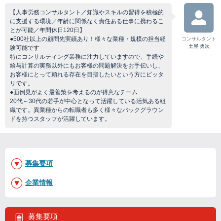
【人事労務コンサルタント／知識やスキルの習得を積極的
に支援する環境／年齢に関係なく責任ある仕事に携わるこ
とが可能／年間休日120日】
●500社以上の顧問先実績あり！様々な業種・規模の担当経
コンサルタント
土屋 勇次
験可能です
特にコンサルティング業務に注力していますので、手続や
給与計算の実務以外にもお客様の問題解決をお手伝いし、
お客様にとって頼れる存在を目指したいという方にピッタ
リです。
●面倒見がよく最善策を考えるのが得意なチーム
20代～30代の若手が中心となって活躍している活気ある組
織です。異業種からの転職者も多く様々なバックグラウン
ドを持つスタッフが活躍しています。
募集要項
企業情報
募集要項