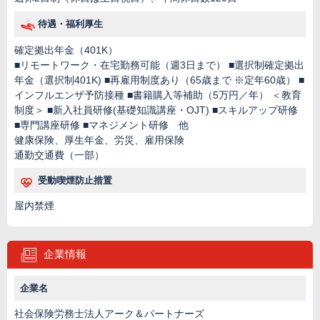
待遇・福利厚生
確定拠出年金（401K）
■リモートワーク・在宅勤務可能（週3日まで） ■選択制確定拠出
年金（選択制401K) ■再雇用制度あり（65歳まで ※定年60歳） ■
インフルエンザ予防接種 ■書籍購入等補助（5万円／年） ＜教育
制度＞ ■新入社員研修(基礎知識講座・OJT) ■スキルアップ研修
■専門講座研修 ■マネジメント研修 他
健康保険、厚生年金、労災、雇用保険
通勤交通費（一部）
受動喫煙防止措置
屋内禁煙
企業情報
企業名
社会保険労務士法人アーク＆パートナーズ