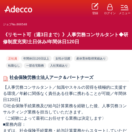
登録
ログイン
メニュー
ジョブNo.866548
《リモート可（週3日まで）》人事労務コンサルタント◆研
修制度充実/土日休み/年間休日120日
正社員
年間休日120日以上
女性が活躍
産休育休取得実績あり
転勤なし
一部在宅勤務
入社実績あり
社会保険労務士法人アーク＆パートナーズ
【人事労務コンサルタント／知識やスキルの習得を積極的に支援す
る環境／年齢に関係なく責任ある仕事に携わることが可能／年間休
日120日】
◎社会保険手続業務及び給与計算業務を経験した後、人事労務コン
サルティング業務を担当していただきます。
〈ご経験によって最初にお任せする業務は決定します〉
■業務内容：
まずは、社会保険手続業務・給与計算業務からスタートしていただ