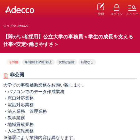
登録
ログイン
メニュー
ジョブNo.866427
【障がい者採用】公立大学の事務員＜学生の成長を支える
仕事×安定×働きやすさ＞
その他
年間休日120日以上
女性が活躍
転勤なし
非公開
大学での事務補助業務をお願い致します。
・パソコンでのデータ作成業務
・窓口対応業務
・電話対応業務
・法人業務、管理業務
・教学業務
・地域貢献業務
・入社広報業務
※部署により業務内容は異なります。